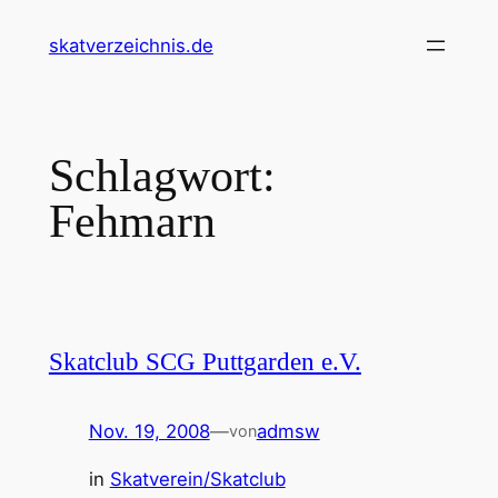
Zum
skatverzeichnis.de
Inhalt
springen
Schlagwort:
Fehmarn
Skatclub SCG Puttgarden e.V.
Nov. 19, 2008
—
admsw
von
in
Skatverein/Skatclub