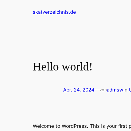
Zum
skatverzeichnis.de
Inhalt
springen
Hello world!
Apr. 24, 2024
—
admsw
in
von
Welcome to WordPress. This is your first pos