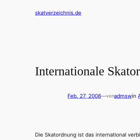
Zum
skatverzeichnis.de
Inhalt
springen
Internationale Skato
Feb. 27, 2008
—
admsw
in
von
Die Skatordnung ist das international verb